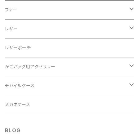
アラログ
内袋
ファー
ショルダー
バンクアン
ハンカチ
巾着
レザー
レザーハンドル
紅藤
巾着
レザーポーチ
ファー
レザー
アブダ
ミニウォレット
かごバッグ用アクセサリー
ファー
白籐
クロシェット
モバイルケース
籐
タッセル飾り
レザーショルダーベルト
メガネケース
あけび
ショルダーベルト
パールショルダーベルト
BLOG