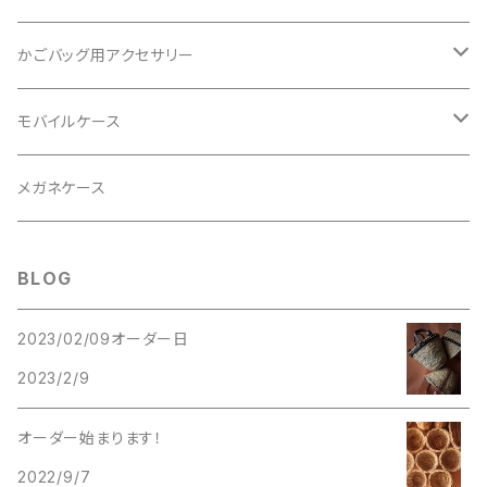
ファー
レザー
アブダ
ミニウォレット
かごバッグ用アクセサリー
ファー
白籐
クロシェット
モバイルケース
籐
タッセル飾り
レザーショルダーベルト
メガネケース
あけび
ショルダーベルト
パールショルダーベルト
BLOG
コードショルダーベルト
2023/02/09オーダー日
2023/2/9
オーダー始まります！
2022/9/7