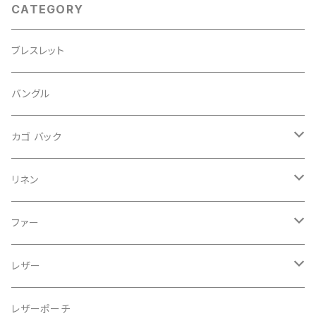
CATEGORY
ブレスレット
バングル
カゴ バック
ストロー
リネン
アラログ
内袋
ファー
ショルダー
バンクアン
ハンカチ
巾着
レザー
レザーハンドル
紅藤
巾着
レザーポーチ